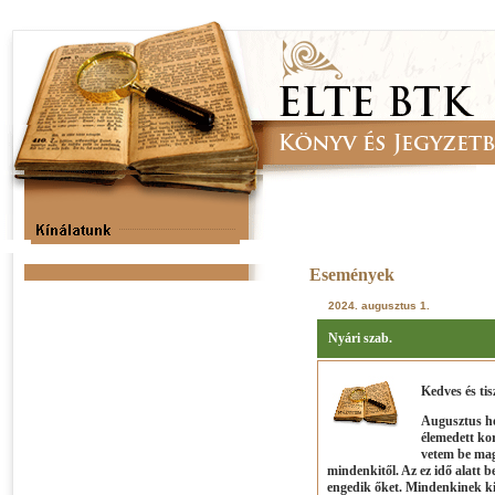
Események
2024. augusztus 1.
Nyári szab.
Kedves és tis
Augusztus hó
élemedett ko
vetem be mag
mindenkitől. Az ez idő alatt 
engedik őket. Mindenkinek ki